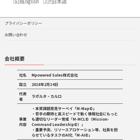
English
日本語
プライバシーポリシー
お問い合わせ
会社概要
社名
Mpowered Sales株式会社
設立
2018年2月14日
代表
ラポルタ・カルロ
者
・本質課題発見サーベイ「M-Map©」
・若手の期待と高スピードで動く情報社会にもっと
事業
も適切なリーダー育成「M-MCL
©
（Mission-
内容
Command Leadership
©
）」
・重要予測、リソースアロケーション等、社員を困
らせているタスクのAI化「M-AI©」