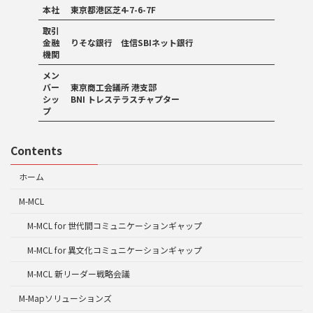
本社
東京都港区芝4-7-6-7F
取引
金融
りそな銀行 住信SBIネット銀行
機関
メン
バー
東京商工会議所 港支部
シッ
BNI トレステラスチャプター
プ
Contents
ホーム
M-MCL
M-MCL for 世代間コミュニケーションギャップ
M-MCL for 異文化コミュニケーションギャップ
M-MCL 新リーダー戦略会議
M-Mapソリューションズ