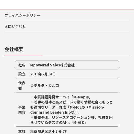
プライバシーポリシー
お問い合わせ
会社概要
社名
Mpowered Sales株式会社
設立
2018年2月14日
代表
ラポルタ・カルロ
者
・本質課題発見サーベイ「M-Map©」
・若手の期待と高スピードで動く情報社会にもっと
事業
も適切なリーダー育成「M-MCL
©
（Mission-
内容
Command Leadership
©
）」
・重要予測、リソースアロケーション等、社員を困
らせているタスクのAI化「M-AI©」
本社
東京都港区芝4-7-6-7F