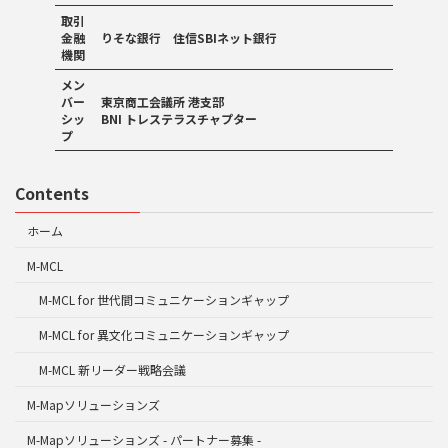
取引
金融
りそな銀行 住信SBIネット銀行
機関
メン
バー
東京商工会議所 港支部
シッ
BNI トレステラスチャプター
プ
Contents
ホーム
M-MCL
M-MCL for 世代間コミュニケーションギャップ
M-MCL for 異文化コミュニケーションギャップ
M-MCL 新リーダー戦略会議
M-Mapソリューションズ
M-Mapソリューションズ - パートナー募集 -