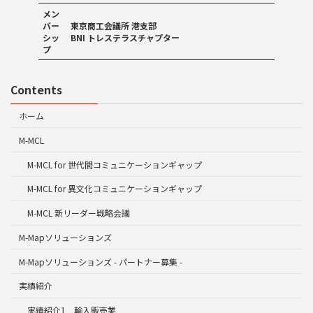
メン
バー
東京商工会議所 港支部
シッ
BNI トレステラスチャプター
プ
Contents
ホーム
M-MCL
M-MCL for 世代間コミュニケーションギャップ
M-MCL for 異文化コミュニケーションギャップ
M-MCL 新リーダー戦略会議
M-Mapソリューションズ
M-Mapソリューションズ - パートナー募集 -
実績紹介
実績紹介1 輸入販売業