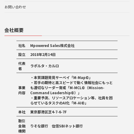
お問い合わせ
会社概要
社名
Mpowered Sales株式会社
設立
2018年2月14日
代表
ラポルタ・カルロ
者
・本質課題発見サーベイ「M-Map©」
・若手の期待と高スピードで動く情報社会にもっと
事業
も適切なリーダー育成「M-MCL
©
（Mission-
内容
Command Leadership
©
）」
・重要予測、リソースアロケーション等、社員を困
らせているタスクのAI化「M-AI©」
本社
東京都港区芝4-7-6-7F
取引
金融
りそな銀行 住信SBIネット銀行
機関